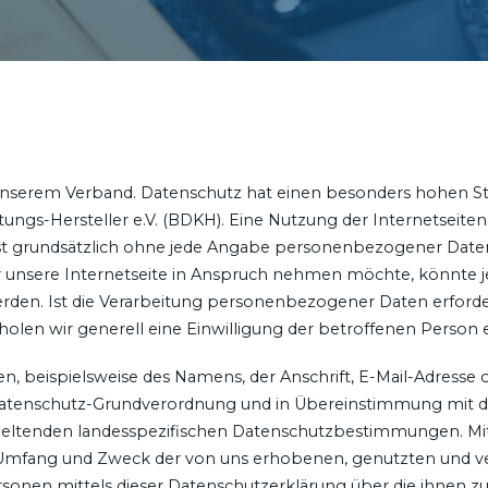
 unserem Verband. Datenschutz hat einen besonders hohen Ste
ungs-Hersteller e.V. (BDKH). Eine Nutzung der Internetseit
 ist grundsätzlich ohne jede Angabe personenbezogener Date
 unsere Internetseite in Anspruch nehmen möchte, könnte j
den. Ist die Verarbeitung personenbezogener Daten erforderl
holen wir generell eine Einwilligung der betroffenen Person e
, beispielsweise des Namens, der Anschrift, E-Mail-Adresse
r Datenschutz-Grundverordnung und in Übereinstimmung mit 
) geltenden landesspezifischen Datenschutzbestimmungen. Mi
rt, Umfang und Zweck der von uns erhobenen, genutzten und
sonen mittels dieser Datenschutzerklärung über die ihnen z