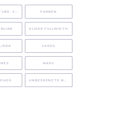
MP4, YOUTUBE, VIMEO
FARBEN
INLINE
SLIDER FULLWIDTH
LIDER
CARDS
URES
MAPS
OADS
UNBEGRENZTE MÖGLICHKEITEN