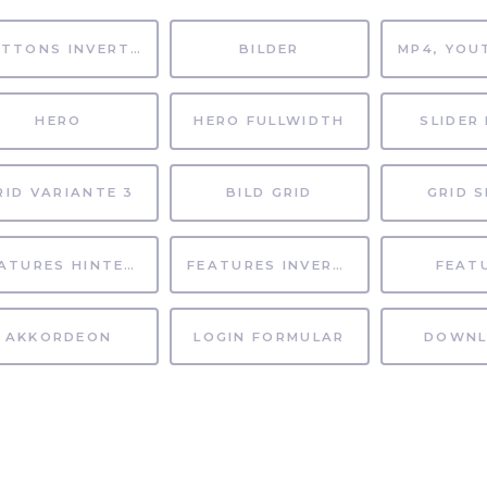
BUTTONS INVERTIERT
BILDER
HERO
HERO FULLWIDTH
SLIDER 
RID VARIANTE 3
BILD GRID
GRID S
FEATURES HINTERGRUND
FEATURES INVERTIERT
FEAT
AKKORDEON
LOGIN FORMULAR
DOWNL