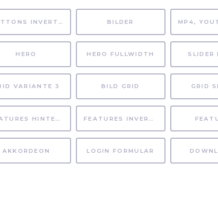
BUTTONS INVERTIERT
BILDER
HERO
HERO FULLWIDTH
SLIDER 
RID VARIANTE 3
BILD GRID
GRID S
FEATURES HINTERGRUND
FEATURES INVERTIERT
FEAT
AKKORDEON
LOGIN FORMULAR
DOWNL