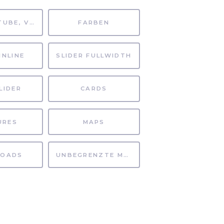
MP4, YOUTUBE, VIMEO
FARBEN
INLINE
SLIDER FULLWIDTH
LIDER
CARDS
URES
MAPS
OADS
UNBEGRENZTE MÖGLICHKEITEN