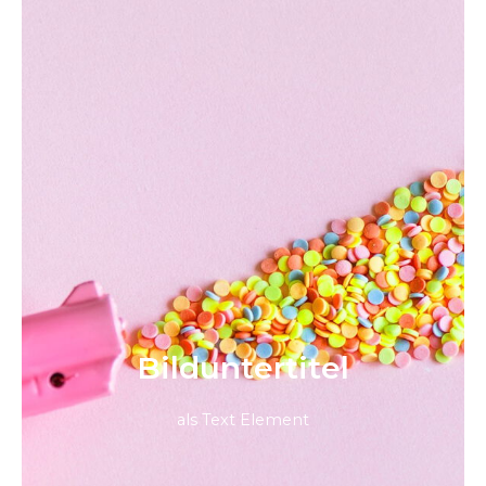
Bild­unter­titel
als Text Element