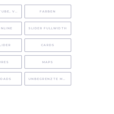
MP4, YOUTUBE, VIMEO
FARBEN
INLINE
SLIDER FULLWIDTH
LIDER
CARDS
URES
MAPS
OADS
UNBEGRENZTE MÖGLICHKEITEN