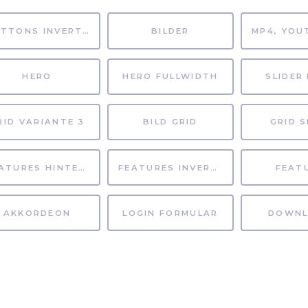
BUTTONS INVERTIERT
BILDER
HERO
HERO FULLWIDTH
SLIDER 
RID VARIANTE 3
BILD GRID
GRID S
FEATURES HINTERGRUND
FEATURES INVERTIERT
FEAT
AKKORDEON
LOGIN FORMULAR
DOWNL