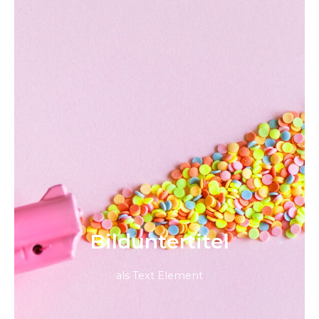
Bild­unter­titel
als Text Element