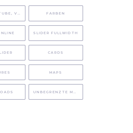
MP4, YOUTUBE, VIMEO
FARBEN
INLINE
SLIDER FULLWIDTH
LIDER
CARDS
URES
MAPS
OADS
UNBEGRENZTE MÖGLICHKEITEN