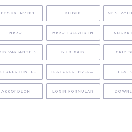
BUTTONS INVERTIERT
BILDER
HERO
HERO FULLWIDTH
SLIDER 
RID VARIANTE 3
BILD GRID
GRID S
FEATURES HINTERGRUND
FEATURES INVERTIERT
FEAT
AKKORDEON
LOGIN FORMULAR
DOWNL