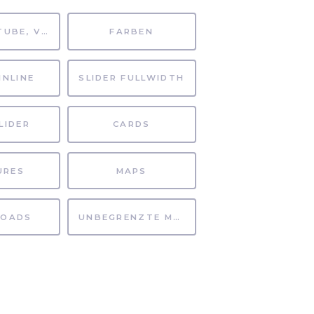
MP4, YOUTUBE, VIMEO
FARBEN
INLINE
SLIDER FULLWIDTH
LIDER
CARDS
URES
MAPS
OADS
UNBEGRENZTE MÖGLICHKEITEN