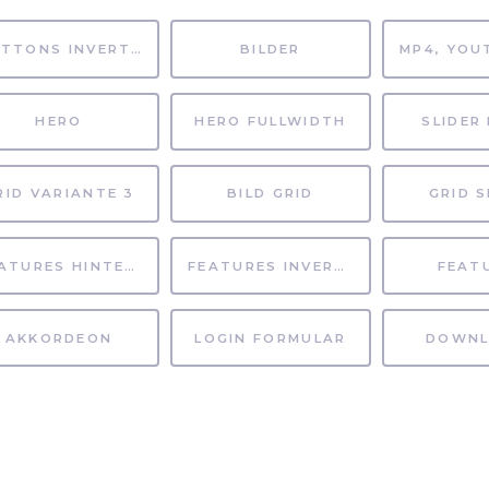
BUTTONS INVERTIERT
BILDER
HERO
HERO FULLWIDTH
SLIDER 
RID VARIANTE 3
BILD GRID
GRID S
FEATURES HINTERGRUND
FEATURES INVERTIERT
FEAT
AKKORDEON
LOGIN FORMULAR
DOWNL