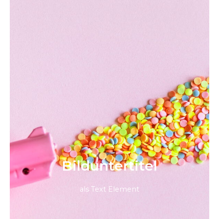
Bild­unter­titel
als Text Element