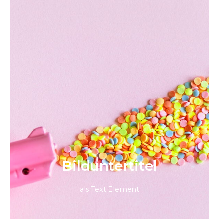
Bild­unter­titel
als Text Element