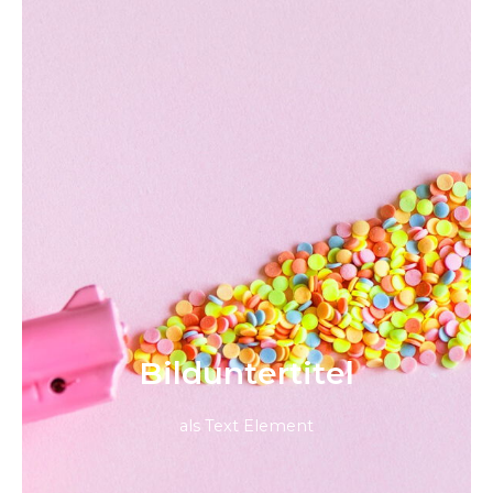
Bild­unter­titel
als Text Element