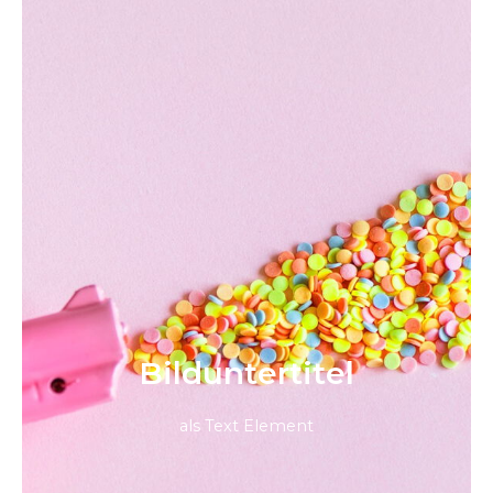
Bild­unter­titel
als Text Element