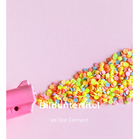
Bild­unter­titel
als Text Element