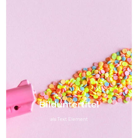
Bild­unter­titel
als Text Element