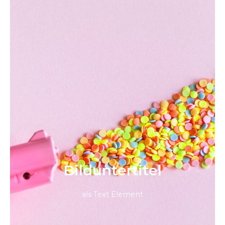
Bild­unter­titel
als Text Element