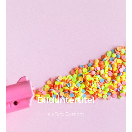
Bild­unter­titel
als Text Element