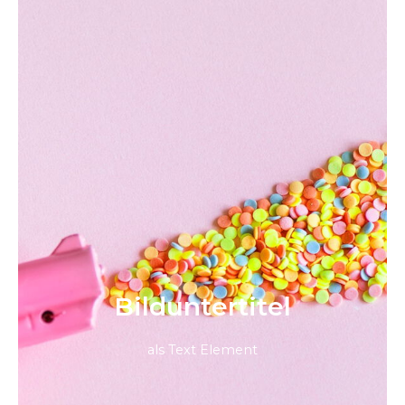
Bild­unter­titel
als Text Element