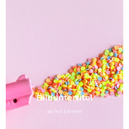
Bild­unter­titel
als Text Element