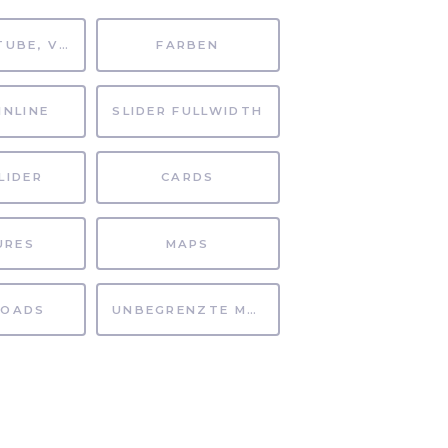
MP4, YOUTUBE, VIMEO
FARBEN
INLINE
SLIDER FULLWIDTH
LIDER
CARDS
URES
MAPS
OADS
UNBEGRENZTE MÖGLICHKEITEN