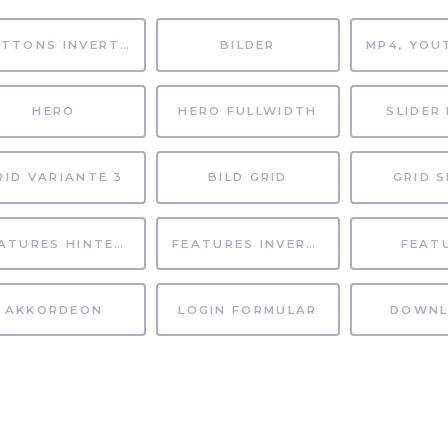
BUTTONS INVERTIERT
BILDER
HERO
HERO FULLWIDTH
SLIDER 
RID VARIANTE 3
BILD GRID
GRID S
FEATURES HINTERGRUND
FEATURES INVERTIERT
FEAT
AKKORDEON
LOGIN FORMULAR
DOWNL