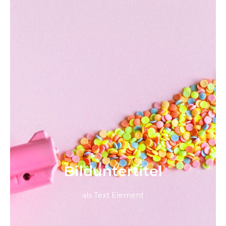
Bild­unter­titel
als Text Element