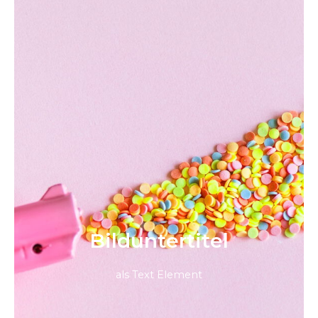
Bild­unter­titel
als Text Element