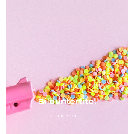
Bild­unter­titel
als Text Element