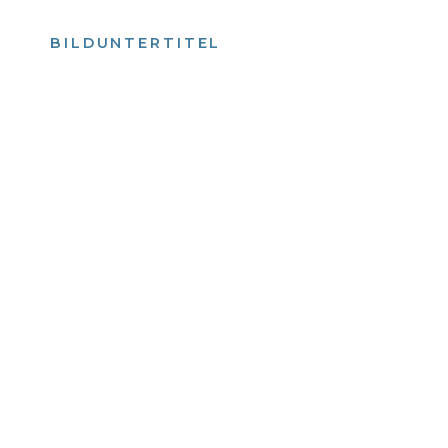
als Text Element
BILDUNTERTITEL
als Text Element
Bild­unter­titel
als Text Element