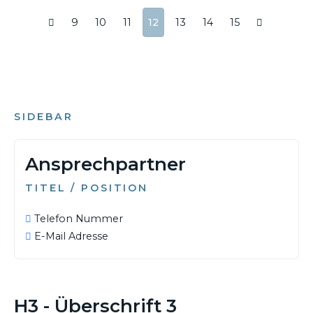
9
10
11
12
13
14
15
SIDEBAR
Ansprechpartner
TITEL / POSITION
Telefon Nummer
E-Mail Adresse
06. MAI 2025
H3 - Überschrift 3
23. MÄRZ 2026