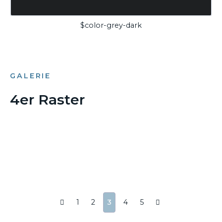
$color-grey-dark
GALERIE
4er Raster
1
2
3
4
5