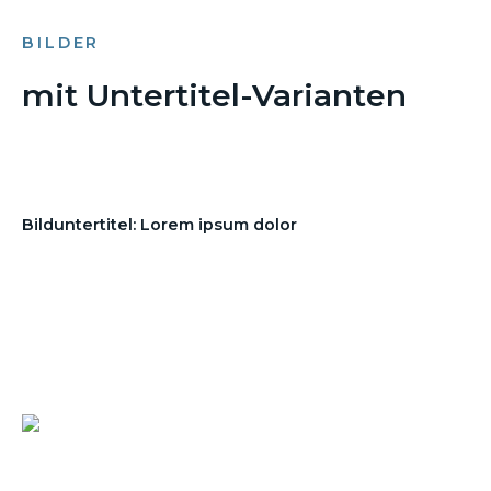
BILDER
mit Untertitel-Varianten
Bilduntertitel: Lorem ipsum dolor
Bilduntertitel: Lorem ipsum dolor
Bild­unter­titel Hervorgehoben