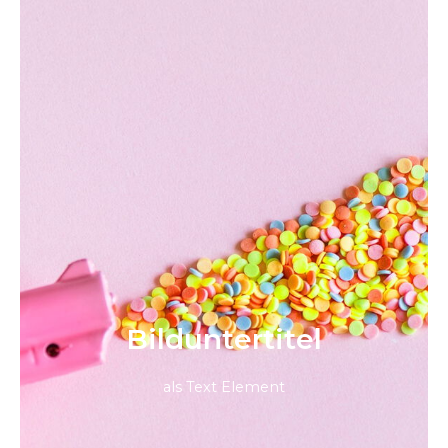
Bild­unter­titel
als Text Element