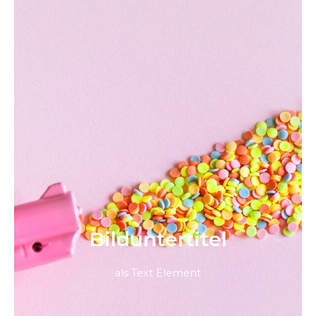
Bild­unter­titel
als Text Element