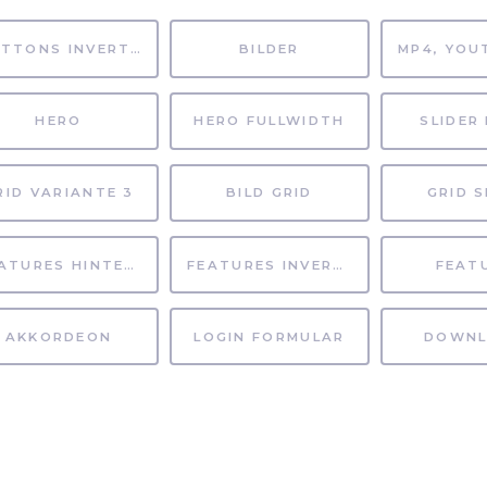
BUTTONS INVERTIERT
BILDER
HERO
HERO FULLWIDTH
SLIDER 
RID VARIANTE 3
BILD GRID
GRID S
FEATURES HINTERGRUND
FEATURES INVERTIERT
FEAT
AKKORDEON
LOGIN FORMULAR
DOWNL