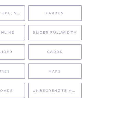
MP4, YOUTUBE, VIMEO
FARBEN
INLINE
SLIDER FULLWIDTH
LIDER
CARDS
URES
MAPS
OADS
UNBEGRENZTE MÖGLICHKEITEN