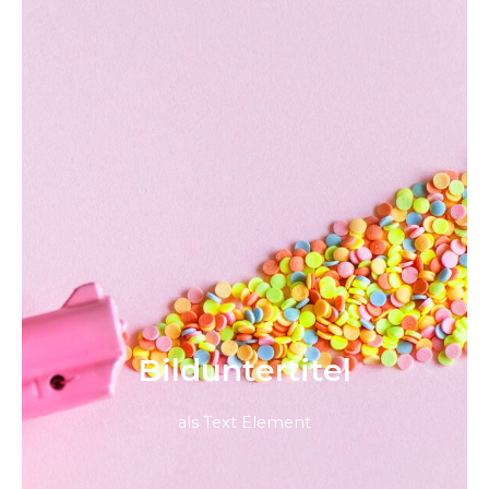
Bild­unter­titel
als Text Element