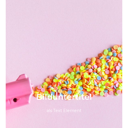
Bild­unter­titel
als Text Element