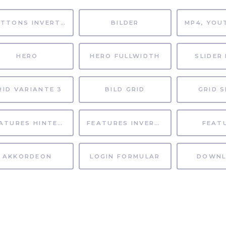
BUTTONS INVERTIERT
BILDER
HERO
HERO FULLWIDTH
SLIDER 
RID VARIANTE 3
BILD GRID
GRID S
FEATURES HINTERGRUND
FEATURES INVERTIERT
FEAT
AKKORDEON
LOGIN FORMULAR
DOWNL