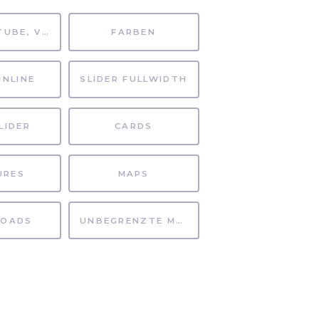
MP4, YOUTUBE, VIMEO
FARBEN
INLINE
SLIDER FULLWIDTH
LIDER
CARDS
URES
MAPS
OADS
UNBEGRENZTE MÖGLICHKEITEN