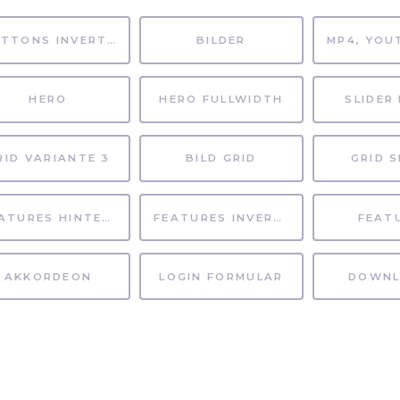
BUTTONS INVERTIERT
BILDER
HERO
HERO FULLWIDTH
SLIDER 
RID VARIANTE 3
BILD GRID
GRID S
FEATURES HINTERGRUND
FEATURES INVERTIERT
FEAT
AKKORDEON
LOGIN FORMULAR
DOWNL