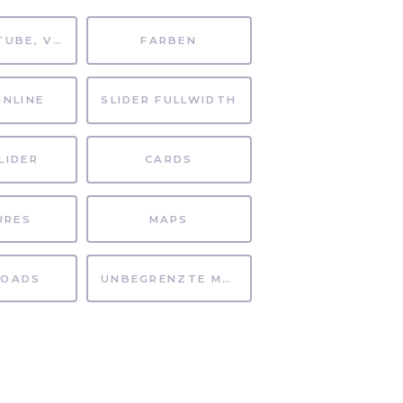
MP4, YOUTUBE, VIMEO
FARBEN
INLINE
SLIDER FULLWIDTH
LIDER
CARDS
URES
MAPS
OADS
UNBEGRENZTE MÖGLICHKEITEN