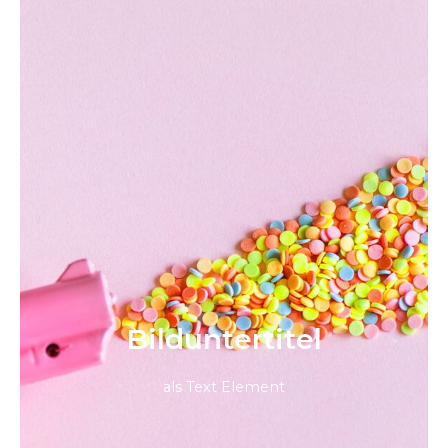
Bild­unter­titel
als Text Element