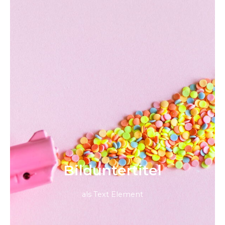
Bild­unter­titel
als Text Element