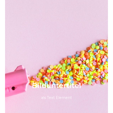
Bild­unter­titel
als Text Element