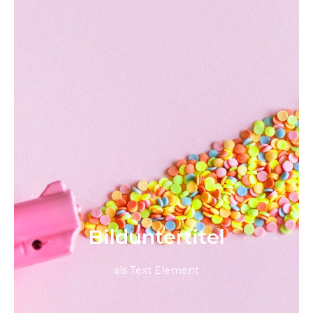
Bild­unter­titel
als Text Element