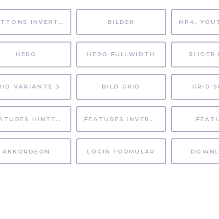
BUTTONS INVERTIERT
BILDER
HERO
HERO FULLWIDTH
SLIDER 
RID VARIANTE 3
BILD GRID
GRID S
FEATURES HINTERGRUND
FEATURES INVERTIERT
FEAT
AKKORDEON
LOGIN FORMULAR
DOWNL