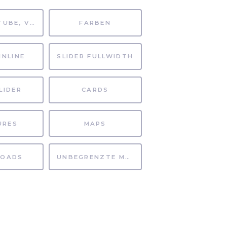
MP4, YOUTUBE, VIMEO
FARBEN
INLINE
SLIDER FULLWIDTH
LIDER
CARDS
URES
MAPS
OADS
UNBEGRENZTE MÖGLICHKEITEN