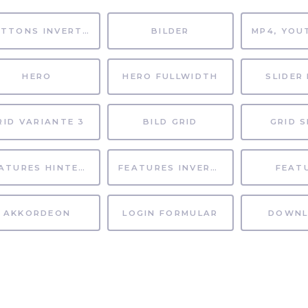
BUTTONS INVERTIERT
BILDER
HERO
HERO FULLWIDTH
SLIDER 
RID VARIANTE 3
BILD GRID
GRID S
FEATURES HINTERGRUND
FEATURES INVERTIERT
FEAT
AKKORDEON
LOGIN FORMULAR
DOWNL