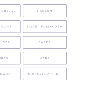
MP4, YOUTUBE, VIMEO
FARBEN
INLINE
SLIDER FULLWIDTH
LIDER
CARDS
URES
MAPS
OADS
UNBEGRENZTE MÖGLICHKEITEN