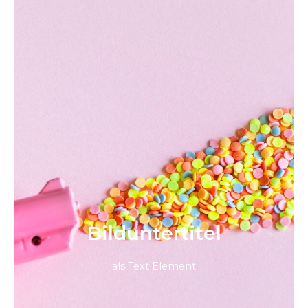
Bild­unter­titel
als Text Element