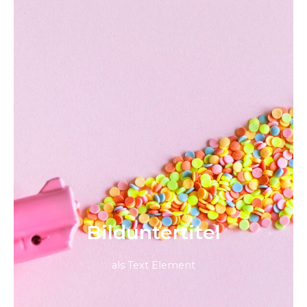
Bild­unter­titel
als Text Element