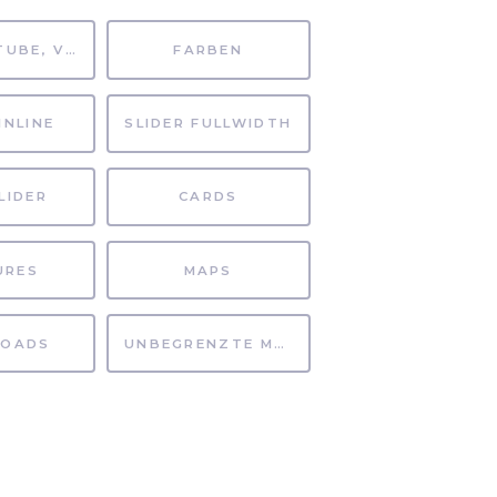
MP4, YOUTUBE, VIMEO
FARBEN
INLINE
SLIDER FULLWIDTH
LIDER
CARDS
URES
MAPS
OADS
UNBEGRENZTE MÖGLICHKEITEN