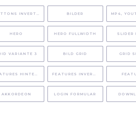
BUTTONS INVERTIERT
BILDER
HERO
HERO FULLWIDTH
SLIDER 
RID VARIANTE 3
BILD GRID
GRID S
FEATURES HINTERGRUND
FEATURES INVERTIERT
FEAT
AKKORDEON
LOGIN FORMULAR
DOWNL