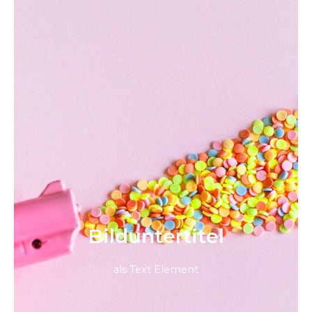
Bild­unter­titel
als Text Element