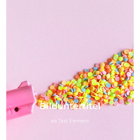
Bild­unter­titel
als Text Element