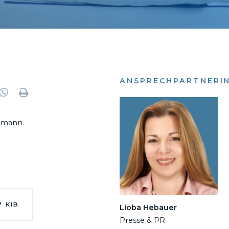
ANSPRECHPARTNERI
umann.
7 KIB
Lioba Hebauer
Presse & PR