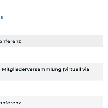
NE
onferenz
itgliederversammlung (virtuell via
onferenz