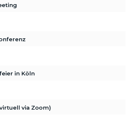
eeting
onferenz
ier in Köln
rtuell via Zoom)