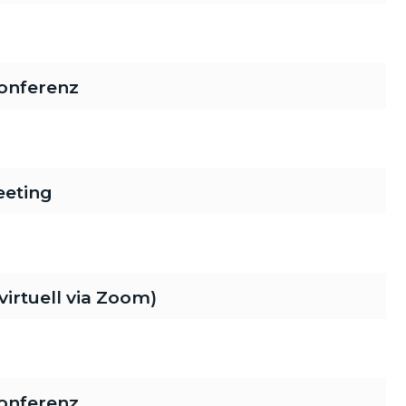
onferenz
eeting
rtuell via Zoom)
onferenz