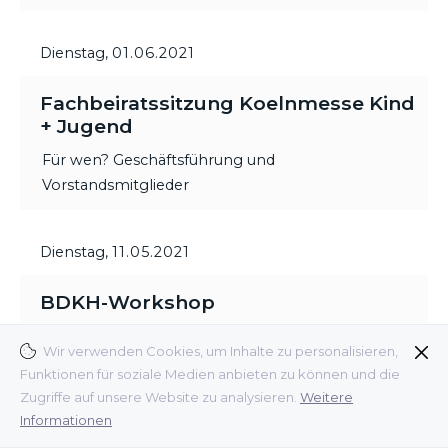
Dienstag,
01.06.2021
Fachbeiratssitzung Koelnmesse Kind
+ Jugend
Für wen? Geschäftsführung und
Vorstandsmitglieder
Dienstag,
11.05.2021
BDKH-Workshop
Wir verwenden Cookies, um Inhalte zu personalisieren,
Vorträge von Patrick Hergert (Social Media
Funktionen für soziale Medien anbieten zu können und die
Experte), Ulrica Griffiths (Griffiths Consulting) und
Zugriffe auf unsere Website zu analysieren.
Weitere
Dr. Stefano Armandi (Interconnection Consulting).
Informationen