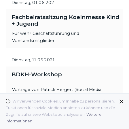
Dienstag,
01.06.2021
Fachbeiratssitzung Koelnmesse Kind
+ Jugend
Für wen? Geschäftsführung und
Vorstandsmitglieder
Dienstag,
11.05.2021
BDKH-Workshop
Vorträge von Patrick Hergert (Social Media
Experte), Ulrica Griffiths (Griffiths Consulting) und
Wir verwenden Cookies, um Inhalte zu personalisieren,
Dr. Stefano Armandi (Interconnection Consulting).
Funktionen für soziale Medien anbieten zu können und die
Zugriffe auf unsere Website zu analysieren.
Weitere
Für wen? Mitglieder und Fördermitglieder,
Informationen
Interessenten für eine Mitgliedschaft