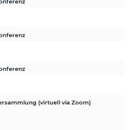
onferenz
onferenz
onferenz
rsammlung (virtuell via Zoom)