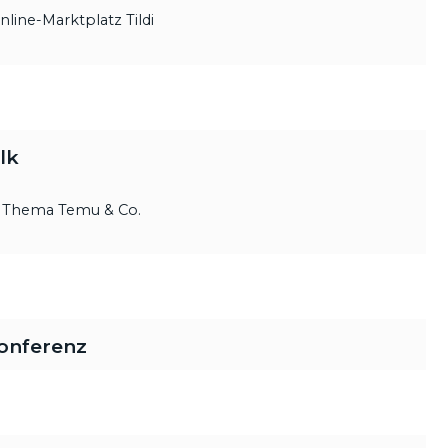
line-Marktplatz Tildi
lk
m Thema Temu & Co.
onferenz