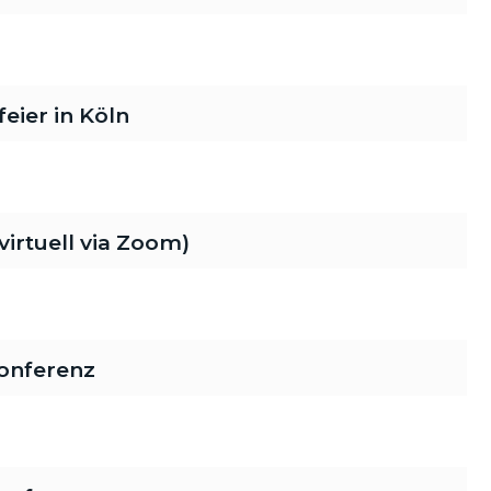
ier in Köln
rtuell via Zoom)
onferenz