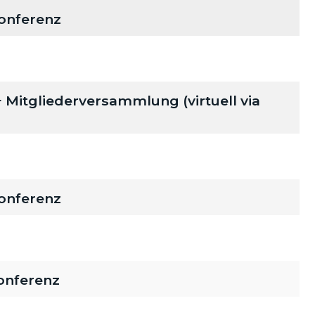
onferenz
itgliederversammlung (virtuell via
onferenz
onferenz