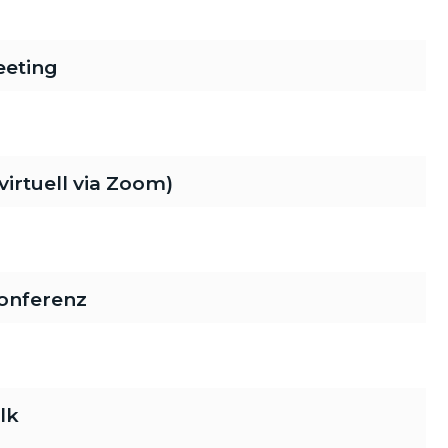
eeting
rtuell via Zoom)
onferenz
lk