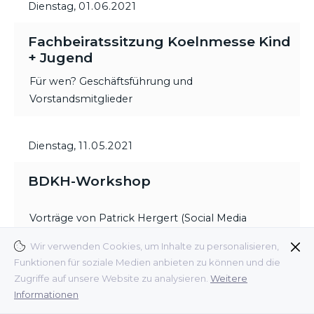
Dienstag,
01.06.2021
Fachbeiratssitzung Koelnmesse Kind
+ Jugend
Für wen? Geschäftsführung und
Vorstandsmitglieder
Dienstag,
11.05.2021
BDKH-Workshop
Vorträge von Patrick Hergert (Social Media
Experte), Ulrica Griffiths (Griffiths Consulting) und
Wir verwenden Cookies, um Inhalte zu personalisieren,
Dr. Stefano Armandi (Interconnection Consulting).
Funktionen für soziale Medien anbieten zu können und die
Zugriffe auf unsere Website zu analysieren.
Weitere
Für wen? Mitglieder und Fördermitglieder,
Informationen
Interessenten für eine Mitgliedschaft