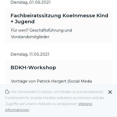
Dienstag,
01.06.2021
Fachbeiratssitzung Koelnmesse Kind
+ Jugend
Für wen? Geschäftsführung und
Vorstandsmitglieder
Dienstag,
11.05.2021
BDKH-Workshop
Vorträge von Patrick Hergert (Social Media
Experte), Ulrica Griffiths (Griffiths Consulting) und
Wir verwenden Cookies, um Inhalte zu personalisieren,
Dr. Stefano Armandi (Interconnection Consulting).
Funktionen für soziale Medien anbieten zu können und die
Zugriffe auf unsere Website zu analysieren.
Weitere
Für wen? Mitglieder und Fördermitglieder,
Informationen
Interessenten für eine Mitgliedschaft