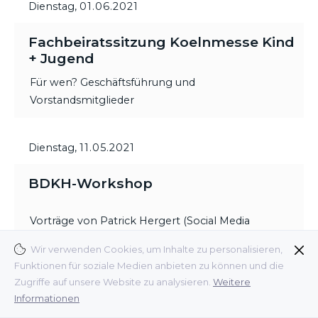
Dienstag,
01.06.2021
Fachbeiratssitzung Koelnmesse Kind
+ Jugend
Für wen? Geschäftsführung und
Vorstandsmitglieder
Dienstag,
11.05.2021
BDKH-Workshop
Vorträge von Patrick Hergert (Social Media
Experte), Ulrica Griffiths (Griffiths Consulting) und
Wir verwenden Cookies, um Inhalte zu personalisieren,
Dr. Stefano Armandi (Interconnection Consulting).
Funktionen für soziale Medien anbieten zu können und die
Zugriffe auf unsere Website zu analysieren.
Weitere
Für wen? Mitglieder und Fördermitglieder,
Informationen
Interessenten für eine Mitgliedschaft