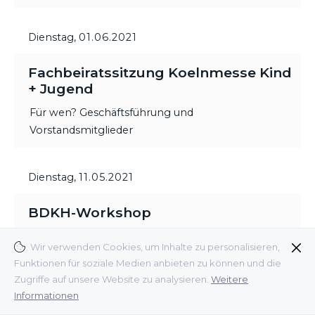
Dienstag,
01.06.2021
Fachbeiratssitzung Koelnmesse Kind
+ Jugend
Für wen? Geschäftsführung und
Vorstandsmitglieder
Dienstag,
11.05.2021
BDKH-Workshop
Wir verwenden Cookies, um Inhalte zu personalisieren,
Vorträge von Patrick Hergert (Social Media
Funktionen für soziale Medien anbieten zu können und die
Experte), Ulrica Griffiths (Griffiths Consulting) und
Zugriffe auf unsere Website zu analysieren.
Weitere
Dr. Stefano Armandi (Interconnection Consulting).
Informationen